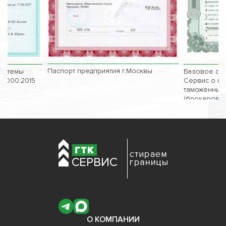
Паспорт предприятия г.Москвы
системы
Базовое сви
 9000:2015
Сервис о вк
таможенных
(брокеров)
О КОМПАНИИ