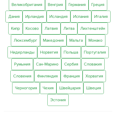
Великобритания
Венгрия
Германия
Греция
Дания
Ирландия
Исландия
Испания
Италия
Кипр
Косово
Латвия
Литва
Лихтенштейн
Люксембург
Македония
Мальта
Монако
Нидерланды
Норвегия
Польша
Португалия
Румыния
Сан-Марино
Сербия
Словакия
Словения
Финляндия
Франция
Хорватия
Черногория
Чехия
Швейцария
Швеция
Эстония